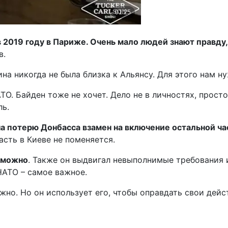
 2019 году в Париже. Очень мало людей знают правду,
в.
аина никогда не была близка к Альянсу. Для этого нам
АТО. Байден тоже не хочет. Дело не в личностях, прост
ль.
на потерю Донбасса взамен на включение остальной час
асть в Киеве не поменяется.
озможно
. Также он выдвигал невыполнимые требования и
НАТО – самое важное.
жно. Но он использует его, чтобы оправдать свои дейст