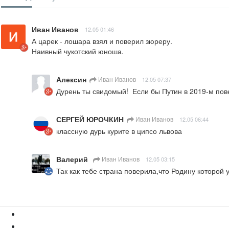
Иван Иванов
12.05 01:46
А царек - лошара взял и поверил зюреру.

Наивный чукотский юноша.
Алексин
Иван Иванов
12.05 07:37
Дурень ты свидомый!  Если бы Путин в 2019-м пов
СЕРГЕЙ ЮРОЧКИН
Иван Иванов
12.05 06:44
классную дурь курите в ципсо львова
Валерий
Иван Иванов
12.05 03:15
Так как тебе страна поверила,что Родину которой 