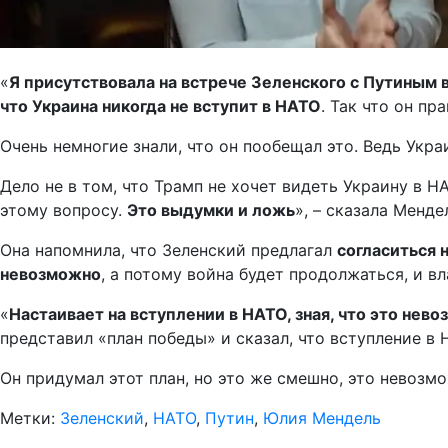
«
Я присутствовала на встрече Зеленского с Путиным в
что Украина никогда не вступит в НАТО
. Так что он пра
Очень немногие знали, что он пообещал это. Ведь Укр
Дело не в том, что Трамп не хочет видеть Украину в Н
этому вопросу.
Это выдумки и ложь
», – сказала Менде
Она напомнила, что Зеленский предлагал
согласиться 
невозможно
, а потому война будет продолжаться, и вл
«
Настаивает на вступлении в НАТО, зная, что это нев
представил «план победы» и сказал, что вступление в 
Он придумал этот план, но это же смешно, это невозмо
Метки:
Зеленский
,
НАТО
,
Путин
,
Юлия Мендель