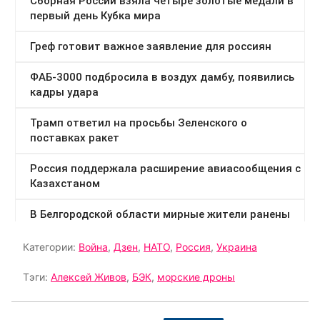
Категории:
Война
,
Дзен
,
НАТО
,
Россия
,
Украина
Тэги:
Алексей Живов
,
БЭК
,
морские дроны