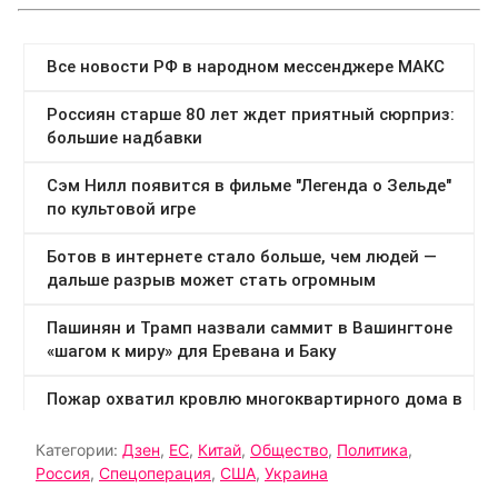
Категории:
Дзен
,
ЕС
,
Китай
,
Общество
,
Политика
,
Россия
,
Спецоперация
,
США
,
Украина