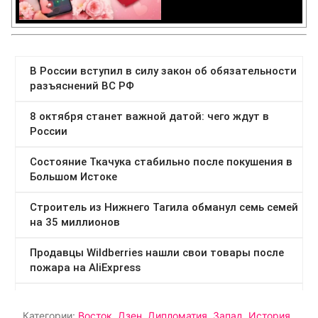
Категории:
Восток
,
Дзен
,
Дипломатия
,
Запад
,
История
,