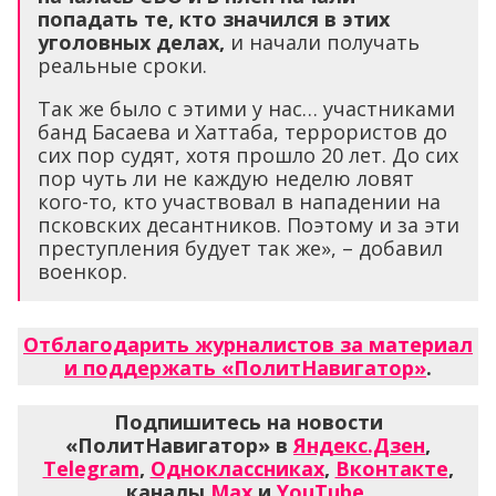
попадать те, кто значился в этих
уголовных делах,
и начали получать
реальные сроки.
Так же было с этими у нас… участниками
банд Басаева и Хаттаба, террористов до
сих пор судят, хотя прошло 20 лет. До сих
пор чуть ли не каждую неделю ловят
кого-то, кто участвовал в нападении на
псковских десантников. Поэтому и за эти
преступления будует так же», – добавил
военкор.
Отблагодарить журналистов за материал
и поддержать «ПолитНавигатор»
.
Подпишитесь на новости
«ПолитНавигатор» в
Яндекс.Дзен
,
Telegram
,
Одноклассниках
,
Вконтакте
,
каналы
Max
и
YouTube
.