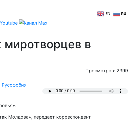
EN
RU
х миротворцев в
Просмотров: 2399
,
Русофобия
ровья».
так Молдова», передает корреспондент