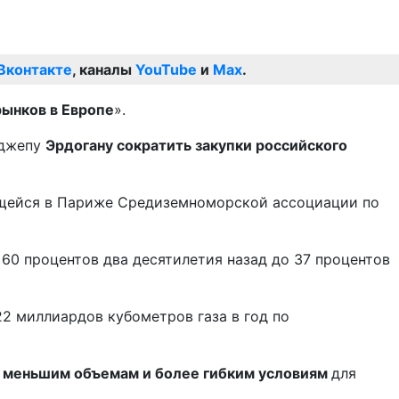
Вконтакте
, каналы
YouTube
и
Max
.
рынков в Европе
».
еджепу
Эрдогану сократить закупки российского
ующейся в Париже Средиземноморской ассоциации по
 60 процентов два десятилетия назад до 37 процентов
22 миллиардов кубометров газа в год по
к
меньшим объемам и более гибким условиям
для