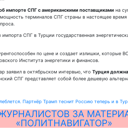
 об импорте СПГ с американскими поставщиками
на су
ая мощность терминалов СПГ страны в настоящее время
проса.
 и импорта СПГ в Турции государственная энергетиче
урентоспособен по цене и создает излишки, которые B
овского Института энергетики и финансов.
р ​​заявил в октябрьском интервью, что
Турция должна 
анский СПГ представляет собой более дешевую альтерн
леблется. Партнёр Трамп теснит Россию теперь и в Ту
ЖУРНАЛИСТОВ ЗА МАТЕРИ
«ПОЛИТНАВИГАТОР»