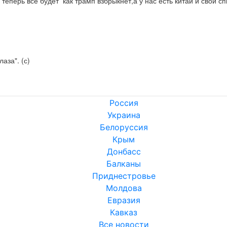
 теперь все будет  как трамп взбрыкнет,а у нас есть китай и свой с
аза". (с)
Россия
Украина
Белоруссия
Крым
Донбасс
Балканы
Приднестровье
Молдова
Евразия
Кавказ
Все новости