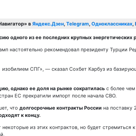
Навигатор» в
Яндекс.Дзен
,
Telegram
,
Одноклассниках
,
сию одного из ее последних крупных энергетических 
рамп настоятельно рекомендовал президенту Турции Р
м) изобилием СПГ», — сказал Сохбет Карбуз из базир
ию, однако ее доля на рынке сократилась
с более чем
стран ЕС прекратили импорт после начала СВО.
шет, что
долгосрочные контракты России
на поставку 
одходят к концу.
т некоторые из этих контрактов, но будет стремиться 
й.