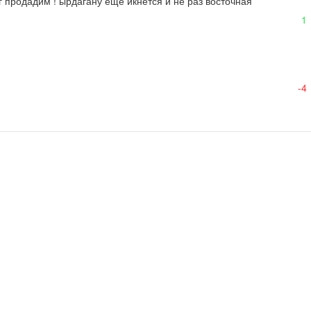
пг продадим ! ырдагану еще икнется и не раз восточная 
1
-4