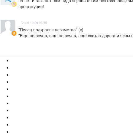
на нет и газа нет нам пидо эвропа по им без газа .опа,там
проституция!
2025.10.09 08:15
"Песец подкрался незаметно" (с)

"Еще не вечер, еще не вечер, еще светла дорога и ясны гл