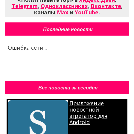
Telegram
,
Одноклассниках
,
Вконтакте
,
каналы
Max
и
YouTube
.
Последние новости
Ошибка сети...
Все новости за сегодня
Приложение
новостной
агрегатор для
Android
.