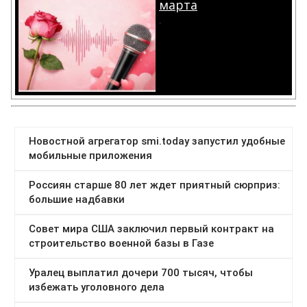
марта
.