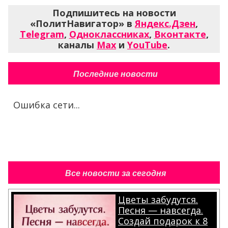
Подпишитесь на новости
«ПолитНавигатор» в
Яндекс.Дзен
,
Telegram
,
Одноклассниках
,
Вконтакте
,
каналы
Max
и
YouTube
.
Последние новости
Ошибка сети...
Все новости за сегодня
Цветы забудутся.
Песня — навсегда.
Создай подарок к 8