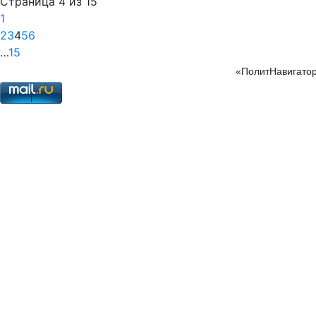
Страница 4 из 15
1
2
3
4
5
6
…
15
«ПолитНавигатор