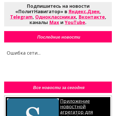
Подпишитесь на новости
«ПолитНавигатор» в
Яндекс.Дзен
,
Telegram
,
Одноклассниках
,
Вконтакте
,
каналы
Max
и
YouTube
.
Последние новости
Ошибка сети...
Все новости за сегодня
Приложение
новостной
агрегатор для