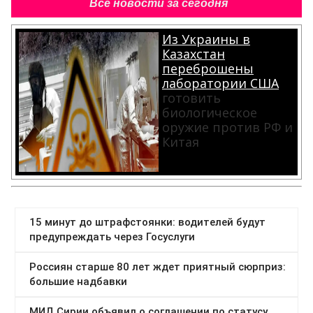
Все новости за сегодня
Из Украины в
Казахстан
переброшены
лаборатории США
готовить
биологическое
оружие против РФ и
Китая