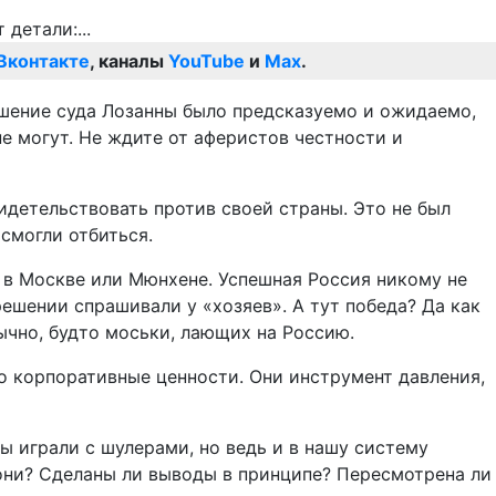
Вконтакте
, каналы
YouTube
и
Max
.
ешение суда Лозанны было предсказуемо и ожидаемо,
не могут. Не ждите от аферистов честности и
идетельствовать против своей страны. Это не был
 смогли отбиться.
ы в Москве или Мюнхене. Успешная Россия никому не
решении спрашивали у «хозяев». А тут победа? Да как
ычно, будто моськи, лающих на Россию.
то корпоративные ценности. Они инструмент давления,
ы играли с шулерами, но ведь и в нашу систему
и они? Сделаны ли выводы в принципе? Пересмотрена ли