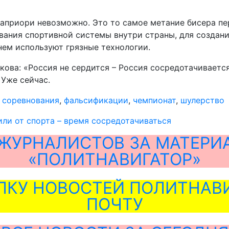
 априори невозможно. Это то самое метание бисера пе
ния спортивной системы внутри страны, для создания 
 нем используют грязные технологии.
ова: «Россия не сердится – Россия сосредотачивается»
 Уже сейчас.
,
соревнования
,
фальсификации
,
чемпионат
,
шулерство
ли от спорта – время сосредотачиваться
ЖУРНАЛИСТОВ ЗА МАТЕРИ
«ПОЛИТНАВИГАТОР»
ЛКУ НОВОСТЕЙ ПОЛИТНАВИ
ПОЧТУ