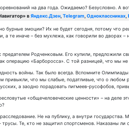
Навигатор» в
Яндекс.Дзен
,
Telegram
,
Одноклассниках
,
но бурные эмоции? Их не будет сегодня, потому что р
, а те иначе – без мухлежа, как говорили во дворах – 
 с предателем Родченковым. Его купили, предложили св
как операцию «Барборосса». С той разницей, что мы не
видность войны. Так было всегда. Вспомните Олимпиад
ам привыкли, что мы слабые, податливые, что о любом 
усских, а заодно порадовать пигмеев-русофобов, прив
пресловутые «общечеловеческие ценности» – на деле э
о?
асследование. Не на публику, а внутри государства. М
 – трусы. Те, кто не защитил спортсменов. Наказаны л