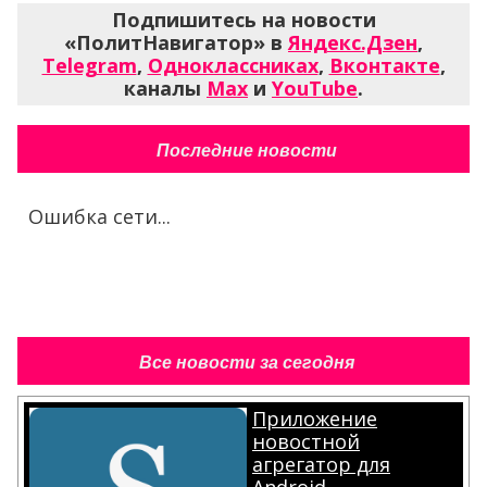
Подпишитесь на новости
«ПолитНавигатор» в
Яндекс.Дзен
,
Telegram
,
Одноклассниках
,
Вконтакте
,
каналы
Max
и
YouTube
.
Последние новости
Ошибка сети...
Все новости за сегодня
Приложение
новостной
агрегатор для
Android