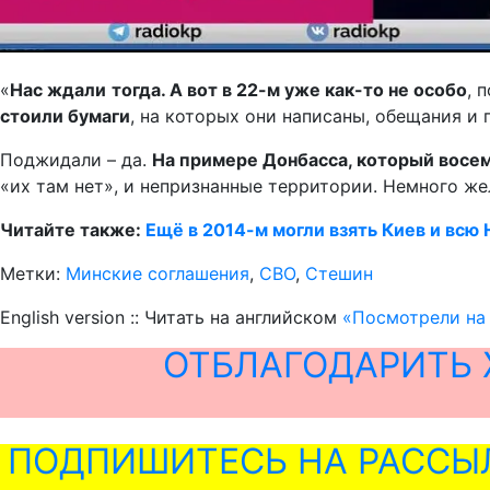
«
Нас ждали
тогда. А вот в
22-
м уже как-то не особо
, 
стоили бумаги
, на которых они написаны, обещания и 
Поджидали – да.
На примере Донбасса, который
восе
«их там нет», и непризнанные территории. Немного ж
Читайте также:
Ещё в 2014-м могли взять Киев и всю
Метки:
Минские соглашения
,
СВО
,
Стешин
English version :: Читать на английском
«Посмотрели на
ОТБЛАГОДАРИТЬ 
ПОДПИШИТЕСЬ НА РАССЫ