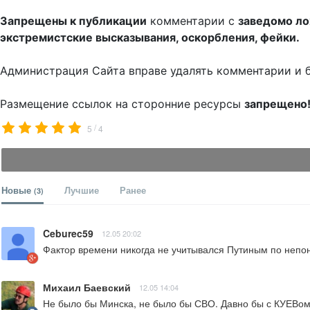
Запрещены к публикации
комментарии с
заведомо л
экстремистские высказывания, оскорбления, фейки.
Администрация Сайта вправе удалять комментарии и 
Размещение ссылок на сторонние ресурсы
запрещено
/
5
4
Новые
Лучшие
Ранее
(3)
Ceburec59
12.05 20:02
Фактор времени никогда не учитывался Путиным по непо
Михаил Баевский
12.05 14:04
Не было бы Минска, не было бы СВО. Давно бы с КУЕВом