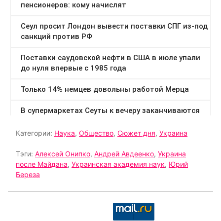
Категории:
Наука
,
Общество
,
Сюжет дня
,
Украина
Тэги:
Алексей Онипко
,
Андрей Авдеенко
,
Украина
после Майдана
,
Украинская академия наук
,
Юрий
Береза