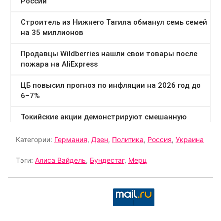
Категории:
Германия
,
Дзен
,
Политика
,
Россия
,
Украина
Тэги:
Алиса Вайдель
,
Бундестаг
,
Мерц