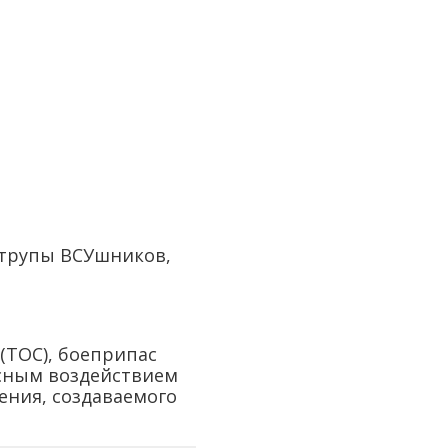
 трупы ВСУшников,
(ТОС), боеприпас
ксным воздействием
ения, создаваемого