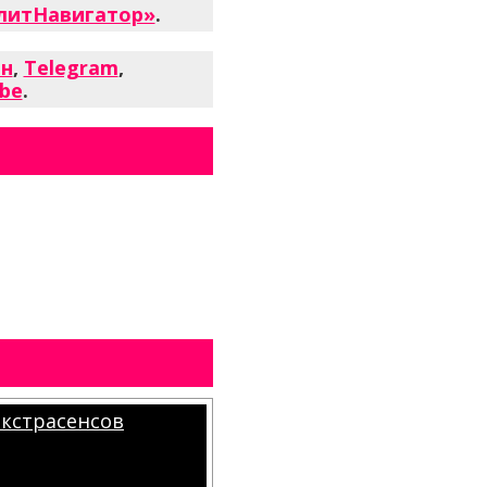
литНавигатор»
.
ен
,
Telegram
,
be
.
экстрасенсов