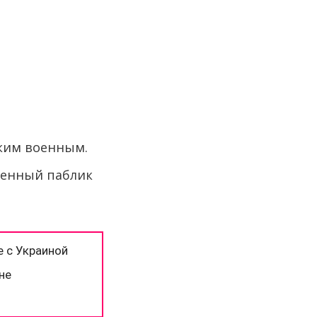
ким военным.
оенный паблик