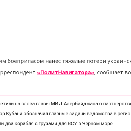
им боеприпасом нанес тяжелые потери украинс
корреспондент
«ПолитНавигатора»
, сообщает в