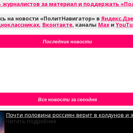
 журналистов за материал и поддержать «По
ь на новости «ПолитНавигатор» в
Яндекс.Дз
ноклассниках
,
Вконтакте
, каналы
Max
и
YouTu
Последние новости
Все новости за сегодня
Почти половина россиян верит в колдунов и 
Читать подробнее