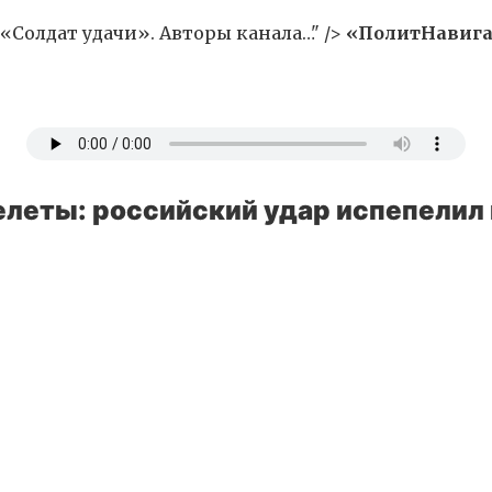
«Солдат удачи». Авторы канала…" />
«ПолитНавига
елеты: российский удар испепелил