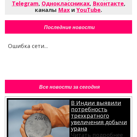
Telegram
,
Одноклассниках
,
Вконтакте
,
каналы
Max
и
YouTube
.
Последние новости
Ошибка сети...
Все новости за сегодня
В Индии выявили
потребность
трехкратного
увеличения добычи
урана
Читать подробнее