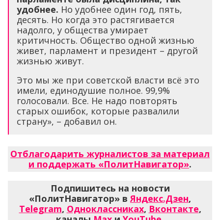
удобнее.
Но удобнее один год, пять,
десять. Но когда это растягивается
надолго, у общества умирает
критичность. Общество одной жизнью
живет, парламент и президент – другой
жизнью живут.
Это мы же при советской власти всё это
имели, единодушие полное. 99,9%
голосовали. Все. Не надо повторять
старых ошибок, которые развалили
страну», – добавил он.
Отблагодарить журналистов за материал
и поддержать «ПолитНавигатор»
.
Подпишитесь на новости
«ПолитНавигатор» в
Яндекс.Дзен
,
Telegram
,
Одноклассниках
,
Вконтакте
,
каналы
Max
и
YouTube
.