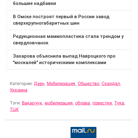
Категории:
Дзен
,
Мобилизация
,
Общество
,
Скандал
,
Украина
Тэги:
Вакарчук
,
мобилизация
,
облава
,
повестки
,
Тука
,
ТЦК