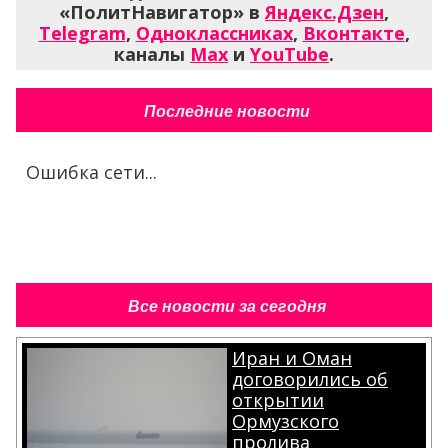
«ПолитНавигатор» в
Яндекс.Дзен
,
Telegram
,
Одноклассниках
,
Вконтакте
,
каналы
Max
и
YouTube
.
Последние новости
Ошибка сети...
Все новости за сегодня
Иран и Оман
договорились об
открытии
Ормузского
пролива