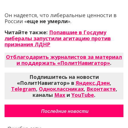
Он надеется, что либеральные ценности в
России «
еще не умерли
».
Читайте также:
Попавшие в Госдуму
либералы запустили агитацию против
признания ЛДНР
Отблагодарить журналистов за материал
и поддержать «ПолитНавигатор»
.
Подпишитесь на новости
«ПолитНавигатор» в
Яндекс.Дзен
,
Telegram
,
Одноклассниках
,
Вконтакте
,
каналы
Max
и
YouTube
.
Последние новости