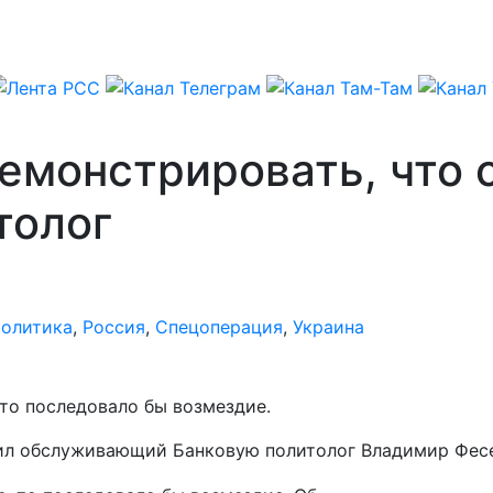
монстрировать, что о
толог
олитика
,
Россия
,
Спецоперация
,
Украина
 то последовало бы возмездие.
вил обслуживающий Банковую политолог Владимир Фесе