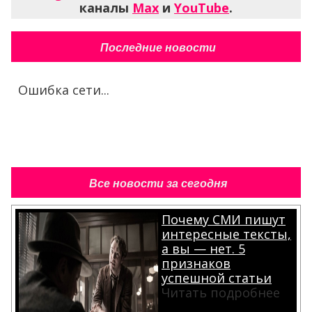
каналы
Max
и
YouTube
.
Последние новости
Ошибка сети...
Все новости за сегодня
Почему СМИ пишут
интересные тексты,
а вы — нет. 5
признаков
успешной статьи
Читать подробнее