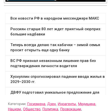
Категории:
Госизмена
,
Дзен
,
Иноагенты
,
Медицина
,
Нацизм
,
Общество
,
Политика
,
Провокации
,