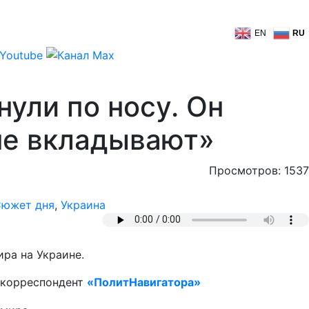
EN
RU
ули по носу. Он
не вкладывают»
Просмотров: 1537
южет дня
,
Украина
ра на Украине.
т корреспондент
«ПолитНавигатора»