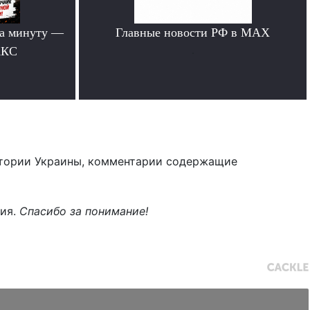
за минуту —
Главные новости РФ в MAX
АКС
.
тории Украины, комментарии содержащие
ния.
Спасибо за понимание!