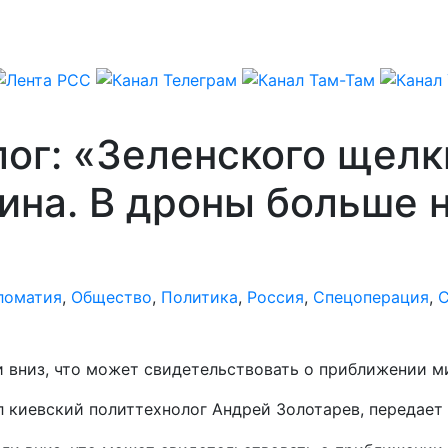
ог: «Зеленского щелкн
ина. В дроны больше 
ломатия
,
Общество
,
Политика
,
Россия
,
Спецоперация
,
С
 вниз, что может свидетельствовать о приближении ми
л киевский политтехнолог Андрей Золотарев, передае