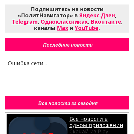
Подпишитесь на новости
«ПолитНавигатор» в
Яндекс.Дзен
,
Telegram
,
Одноклассниках
,
Вконтакте
,
каналы
Max
и
YouTube
.
Последние новости
Ошибка сети...
Все новости за сегодня
Все новости в
одном приложении
Скачай из Play