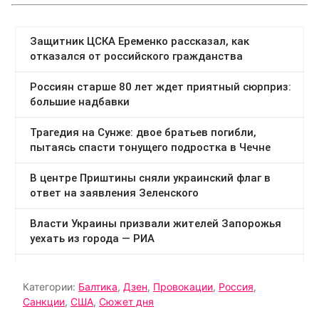
Категории:
Балтика
,
Дзен
,
Провокации
,
Россия
,
Санкции
,
США
,
Сюжет дня