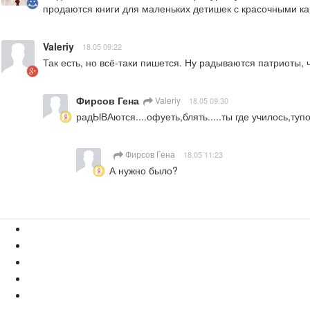
продаются книги для маленьких детишек с красочными ка
Valeriy
18.05 09:22
Так есть, но всё-таки пишется. Ну радываются патриоты, 
Фирсов Гена
Valeriy
18.05 09:30
радЫВАются....офуеть,блять.....ты где училось,ту
Фирсов Гена
18.05 11:23
А нужно было?