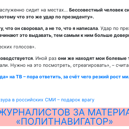
заслуженно сидит на местах…
Бессовестный человек си
 потому что это же удар по президенту».
 что он своровал, а не то, что я написала
. Удар по пр
ачинают это выдавать, тем самым к ним больше довер
еских голосов».
ководствуется
. Иной раз
они же находят мои болевые 
пали. Нужно на это посмотреть, отреагировать», – счит
а» на ТВ – пора ответить, за счёт чего резкий рост м
зура в российских СМИ – подарок врагу
ЖУРНАЛИСТОВ ЗА МАТЕРИ
«ПОЛИТНАВИГАТОР»