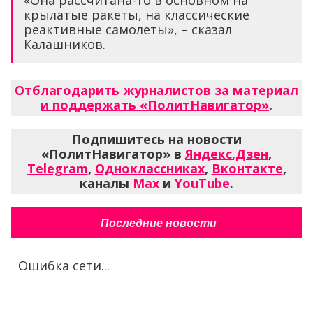
«Она рассчитана-то в основном на
крылатые ракеты, на классические
реактивные самолеты», – сказал
Калашников.
Отблагодарить журналистов за материал
и поддержать «ПолитНавигатор»
.
Подпишитесь на новости
«ПолитНавигатор» в
Яндекс.Дзен
,
Telegram
,
Одноклассниках
,
Вконтакте
,
каналы
Max
и
YouTube
.
Последние новости
Ошибка сети...