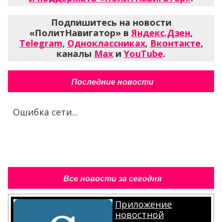
Подпишитесь на новости
«ПолитНавигатор» в
Яндекс.Дзен
,
Telegram
,
Одноклассниках
,
Вконтакте
,
каналы
Max
и
YouTube
.
Последние новости
Ошибка сети...
Все новости за сегодня
Приложение
новостной