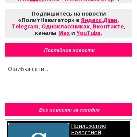
Подпишитесь на новости
«ПолитНавигатор» в
Яндекс.Дзен
,
Telegram
,
Одноклассниках
,
Вконтакте
,
каналы
Max
и
YouTube
.
Последние новости
Ошибка сети...
Все новости за сегодня
Приложение
новостной