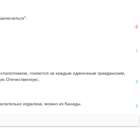
аключаться".

-2
1
еспилотником, гоняются за каждым одиночным гражданским, 
кую Отечественную..
2
желательно издалека, можно из Канады.
2