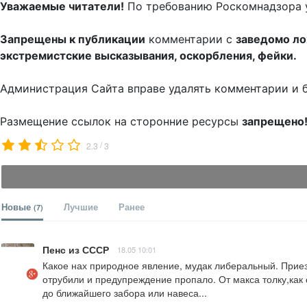
Уважаемые читатели!
По требованию Роскомнадзора 
Запрещены к публикации
комментарии с
заведомо л
экстремистские высказывания, оскорбления, фейки.
Администрация Сайта вправе удалять комментарии и 
Размещение ссылок на сторонние ресурсы
запрещено
/
2.3
3
Новые
Лучшие
Ранее
(7)
Пенс из СССР
18.05 10:01
Какое нах природное явление, мудак либеральный. Приез
отрубили и предупреждение пропало. От макса толку,как о
до ближайшего забора или навеса...