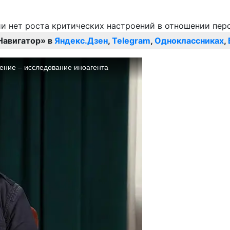
Навигатор» в
Яндекс.Дзен
,
Telegram
,
Одноклассниках
,