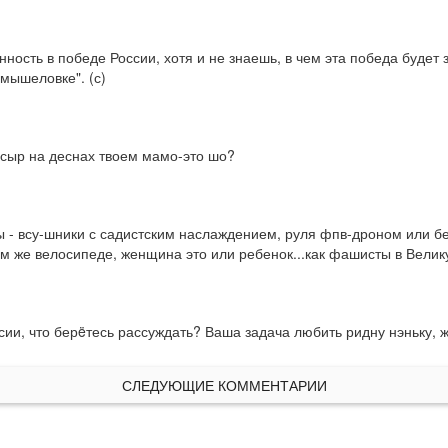
ность в победе России, хотя и не знаешь, в чем эта победа будет з
 мышеловке". (с)
 сыр на деснах твоем мамо-это шо?
ы - всу-шники с садистским наслаждением, руля фпв-дроном или б
том же велосипеде, женщина это или ребенок...как фашисты в Вели
сии, что берëтесь рассуждать? Ваша задача любить ридну нэньку, 
СЛЕДУЮЩИЕ КОММЕНТАРИИ