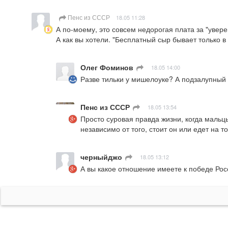
Пенс из СССР
18.05 11:28
А по-моему, это совсем недорогая плата за "уверен
А как вы хотели. "Бесплатный сыр бывает только в
Олег Фоминов
ㅤ
18.05 14:00
Разве тильки у мишелоуке? А подзалупный
Пенс из СССР
ㅤ
18.05 13:54
Просто суровая правда жизни, когда мальц
независимо от того, стоит он или едет на 
черныйджо
ㅤ
18.05 13:12
А вы какое отношение имеете к победе Рос