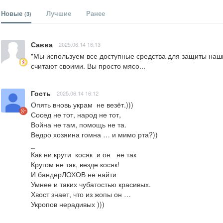
Новые
Лучшие
Ранее
(3)
Савва
2025.06.14 16:13
"Мы используем все доступные средства для защиты наших 
считают своими. Вы просто мясо...
Гость
2025.06.14 16:12
Опять вновь украм  не везёт.))) 

Сосед не тот, народ не тот, 

Война не там, помощь не та. 

Ведро хозяина гомна … и мимо рта?)) 

_

Как ни крути  косяк  и он   не так

Кругом не так, везде косяк!

И бандерЛОХОВ не найти 

Умнее и таких чубатостью красивых.

Хвост знает, что из жопы он … 

Укропов нерадивых )))