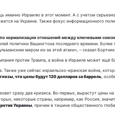
ь именно Израилю в этот момент. А с учетом серьезн
кажется на Украине. Также фокус информационного пол
 по нормализации отношений между ключевыми союз
елей политики Вашингтона последнего времени. Более 
льманским миром из-за этой атаки», – сказал Бортник
ампания против Трампа, а война в Израиле может ещё 
. Также уже сейчас израильско-иранская война, котор
гнозы, что цены будут 120 долларов за баррель
, особ
овет сразу два кризиса. Во-первых, вырастут цены на
торых, некоторые страны, например, как Россия, значи
против Украины
, причем в тишине общественного глоба