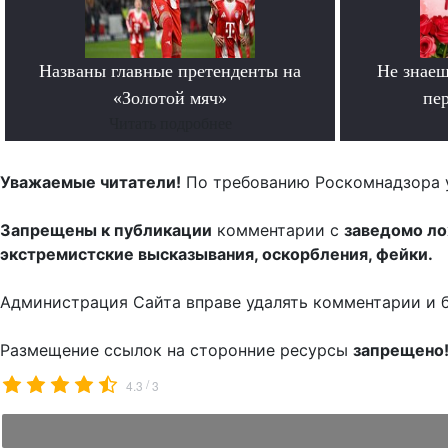
Названы главные претенденты на
Не знаеш
«Золотой мяч»
пе
Читать подробнее
Уважаемые читатели!
По требованию Роскомнадзора 
Запрещены к публикации
комментарии с
заведомо л
экстремистские высказывания, оскорбления, фейки.
Администрация Сайта вправе удалять комментарии и 
Размещение ссылок на сторонние ресурсы
запрещено
/
4.3
3