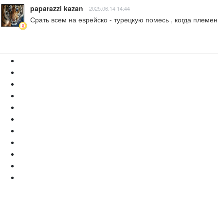
paparazzi kazan
2025.06.14 14:44
Срать всем на еврейско - турецкую помесь , когда племе