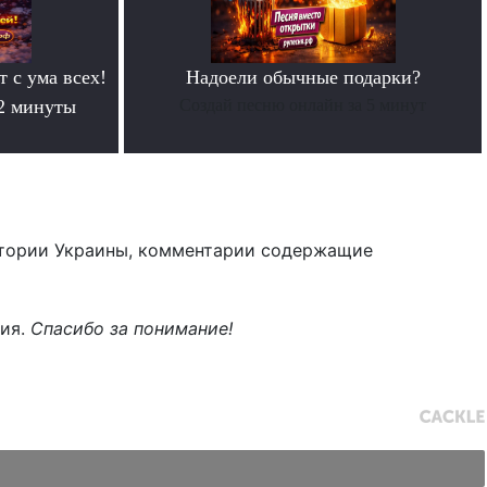
т с ума всех!
Надоели обычные подарки?
 2 минуты
Создай песню онлайн за 5 минут
тории Украины, комментарии содержащие
ния.
Спасибо за понимание!