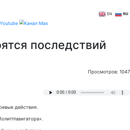
EN
RU
оятся последствий
Просмотров: 1047
оевые действия.
ПолитНавигатора».