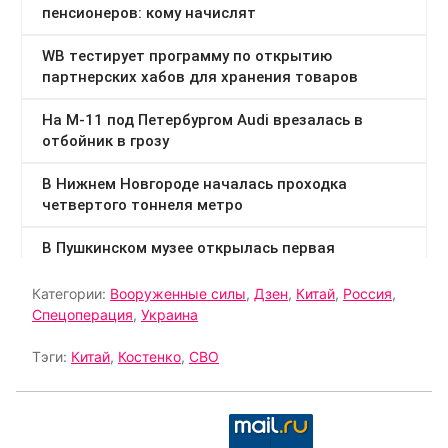
Категории:
Вооруженные силы
,
Дзен
,
Китай
,
Россия
,
Спецоперация
,
Украина
Тэги:
Китай
,
Костенко
,
СВО