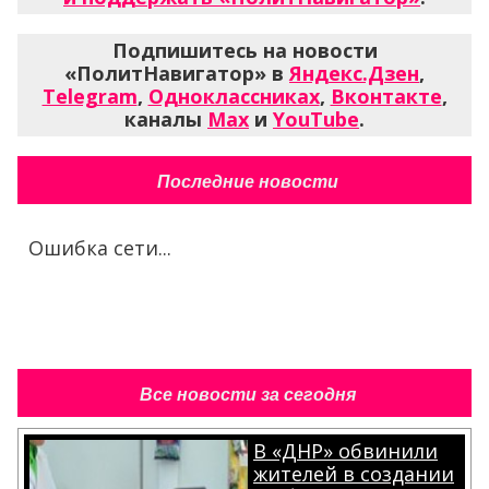
Подпишитесь на новости
«ПолитНавигатор» в
Яндекс.Дзен
,
Telegram
,
Одноклассниках
,
Вконтакте
,
каналы
Max
и
YouTube
.
Последние новости
Ошибка сети...
Все новости за сегодня
В «ДНР» обвинили
жителей в создании