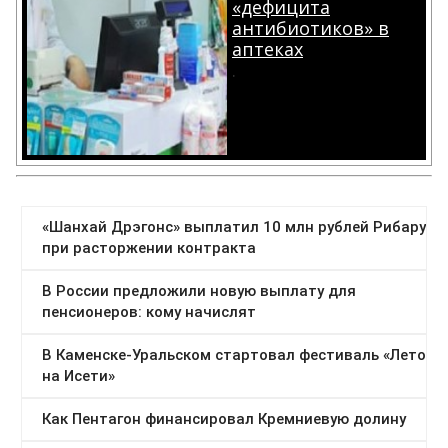
«дефицита
антибиотиков» в
аптеках
.