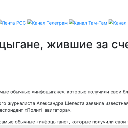
цыгане, жившие за сче
ые обычные «инфоцыгане», которые получили свои бла
ого журналиста Александра Шелеста заявила известна
респондент «ПолитНавигатора».