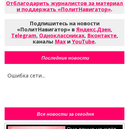
Отблагодарить журналистов за материал
и поддержать «ПолитНавигатор»
.
Подпишитесь на новости
«ПолитНавигатор» в
Яндекс.Дзен
,
Telegram
,
Одноклассниках
,
Вконтакте
,
каналы
Max
и
YouTube
.
Последние новости
Ошибка сети...
Все новости за сегодня
Она точно не ждёт