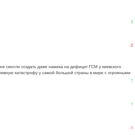
5
-2
не смогли создать даже намека на дефицит ГСМ у киевского 
пливную катастрофу у самой большой страны в мире с огромными  
7
7
-1