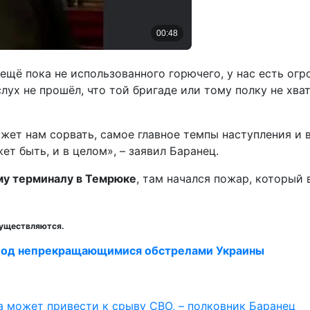
 ещё пока не использованного горючего, у нас есть ог
лух не прошёл, что той бригаде или тому полку не хва
может нам сорвать, самое главное темпы наступления и
ет быть, и в целом», – заявил Баранец.
му терминалу в Темрюке
, там начался пожар, который
существляются.
 под непрекращающимися обстрелами Украины
 может привести к срыву СВО, – полковник Баранец