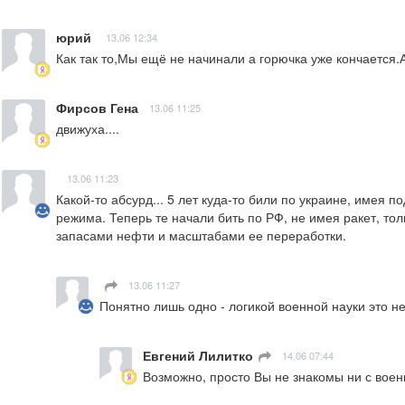
юрий
13.06 12:34
Как так то,Мы ещё не начинали а горючка уже кончается.А
Фирсов Гена
13.06 11:25
движуха....
13.06 11:23
Какой-то абсурд... 5 лет куда-то били по украине, имея
режима. Теперь те начали бить по РФ, не имея ракет, тол
запасами нефти и масштабами ее переработки.
13.06 11:27
Понятно лишь одно - логикой военной науки это н
Евгений Лилитко
14.06 07:44
Возможно, просто Вы не знакомы ни с военн