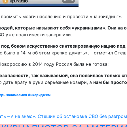
 промыть мозги населению и провести «нацбилдинг».
дей, которые называют себя «украинцами». Они на о
СВО уже практически завершили.
им под боком искусственно синтезированную нацию по
адо было в 14-м об этом крепко думать», – отметил Стеш
Новороссию в 2014 году Россия была не готова:
зопасности, так называемой, она появилась только сп
о дать врагу в руки серьёзные козыри, а
нам бы просто
еперь занимаемся Анкориджем
ать – я не знаю». Стешин об остановке СВО без разгро