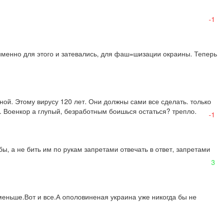
-1
 именно для этого и затевались, для фаш=шизации окраины. Теперь 
й. Этому вирусу 120 лет. Они должны сами все сделать. только 
. Военкор а глупый, безработным боишься остаться? трепло.
-1
 а не бить им по рукам запретами отвечать в ответ, запретами 
3
ньше.Вот и все.А ополовиненая украина уже никогда бы не 