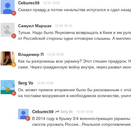
Ceburec59
12.05 19:53
Сказал правду,а потом начальства испугался и сдал назад
Самуил Маршак
12.05 18:13
Тупые. Надо было Януковича возвращать в Киев и им рули
от Российской стороны одни отговорки слышны. А миллио
Владимир П
12.05 18:09
Как ты разгромишь всю украину? Этот стешин придурок. Н
сами. Через гражданскую войну внутри, через развал эко
Serg Vo
12.05 10:36
Ок. может прямое вторжение было бы рискованным с этой 
на поставки вооружения в необходимом количестве, уни
Ceburec59
Serg Vo
12.05 19:58
В 2014 году в Крыму 3/4 военнослужащих украины
смогла угрожать России...Реальное сопротивление