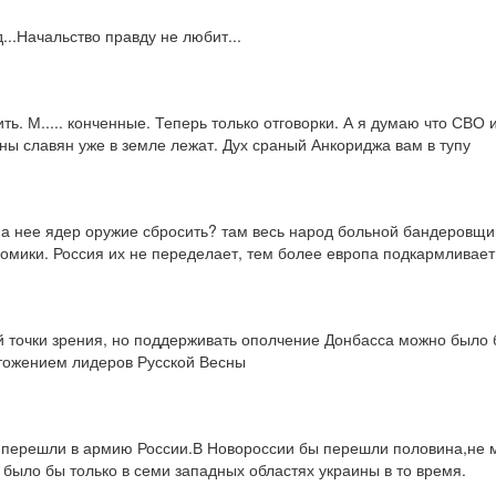
...Начальство правду не любит...
ть. М..... конченные. Теперь только отговорки. А я думаю что СВО
ны славян уже в земле лежат. Дух сраный Анкориджа вам в тупу
а нее ядер оружие сбросить? там весь народ больной бандеровщино
номики. Россия их не переделает, тем более европа подкармливает
точки зрения, но поддерживать ополчение Донбасса можно было бы,
чтожением лидеров Русской Весны
 перешли в армию России.В Новороссии бы перешли половина,не ме
 было бы только в семи западных областях украины в то время.